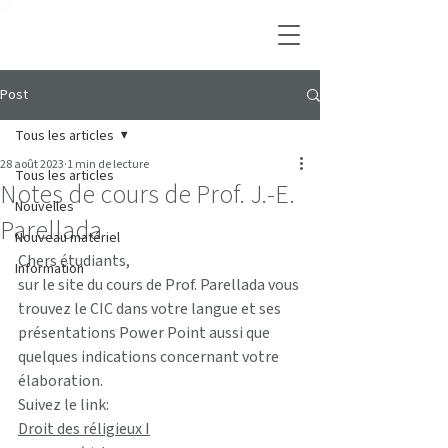
Post
Tous les articles
28 août 2023
1 min de lecture
Tous les articles
Notes de cours de Prof. J.-E.
Nouvelles
Parellada
Nouveau matériel
Chers étudiants,
Information
sur le site du cours de Prof. Parellada vous 
trouvez le CIC dans votre langue et ses 
présentations Power Point aussi que 
quelques indications concernant votre 
élaboration.
Suivez le link:
Droit des réligieux I