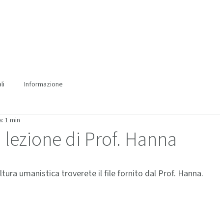
HOME
IMMAGINI
LEZIONI
CONTATTO
BLO
li
Informazione
: 1 min
 lezione di Prof. Hanna
ultura umanistica troverete il file fornito dal Prof. Hanna. 