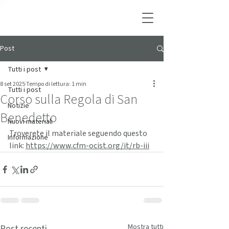
Post
Tutti i post
8 set 2025
Tempo di lettura: 1 min
Tutti i post
Corso sulla Regola di San
Notizie
Benedetto
Nuovi materiali
Troverete il materiale seguendo questo 
Informazione
link: 
https://www.cfm-ocist.org/it/rb-iii
Mostra tutti
Post recenti