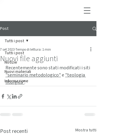
Post
Tutti i post
7 set 2023
Tempo di lettura: 1 min
Tutti i post
Nuovi file aggiunti
Notizie
Recentemente sono stati modificati i siti 
Nuovi materiali
"seminario metodologico"
 e 
"teologia 
Informazione
liturgica"
.
Mostra tutti
Post recenti